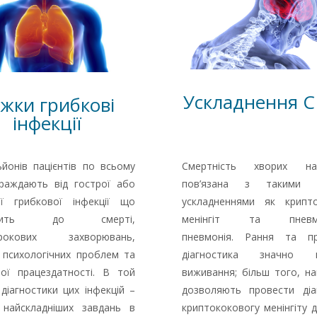
Ускладнення С
жки грибкові
інфекції
ьйонів пацієнтів по всьому
Смертність хворих н
траждають від гострої або
пов’язана з такими г
ої грибкової інфекції що
ускладненнями як крипт
водить до смерті,
менінгіт та
пнев
трокових захворювань,
пневмонія
. Рання та пр
, психологічних проблем та
діагностика значно п
ої працездатності. В той
виживання; більш того, на
 діагностики цих інфекцій –
дозволяють провести діа
найскладніших завдань в
криптококовогу менінгіту 