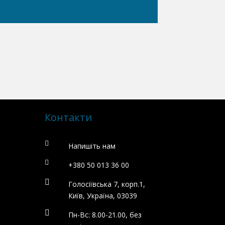
Контакти

Напишіть нам

+380 50 013 36 00

Голосіївська 7, корп.1,
Київ, Україна, 03039

Пн-Вс: 8.00-21.00, без