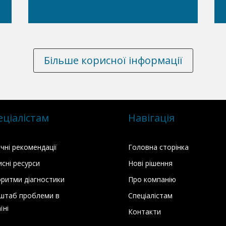
Більше корисної інформації
еціалістам
Навігація
ічні рекомендації
Головна сторінка
сні ресурси
Нові рішення
оритми діагностики
Про компанію
штаб проблеми в
Спеціалістам
їні
Контакти