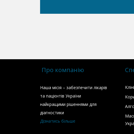
Про компанію
Сп
Клін
Наша місія – забезпечити лікарів
та пацієнтів України
Кори
найкращими рішеннями для
Алг
діагностики
Мас
Дізнатись більше
Укра