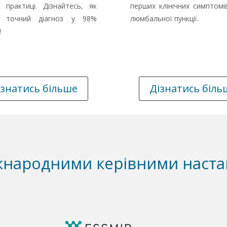
ої практиці. Дізнайтесь, як
перших клінічних симптомі
и точний діагноз у 98%
люмбальної пункції.
!
ізнатись більше
Дізнатись біль
народними керівними настан