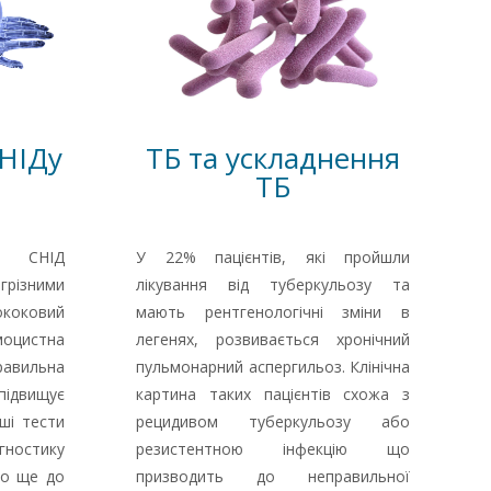
НІДу
ТБ та ускладнення
ТБ
а СНІД
У 22% пацієнтів, які пройшли
різними
лікування від туберкульозу та
ококовий
мають рентгенологічні зміни в
моцистна
легенях, розвивається хронічний
авильна
пульмонарний аспергильоз. Клінічна
ідвищує
картина таких пацієнтів схожа з
ші тести
рецидивом туберкульозу або
гностику
резистентною інфекцію що
до ще до
призводить до неправильної