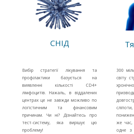
СНІД
Тя
Вибір стратегії лікування та
300 міл
профілактики базується на
світу с
виявленні кількості CD4+
хронічн
лімфоцитів. Нажаль, в віддалених
приз
центрах це не завжди можливо по
довгос
логістичним та фінансовим
сліпоти
причинам. Чи ні? Дізнайтесь про
понижен
тест-систему, яка вирішує цю
же час,
проблему!
одне з 